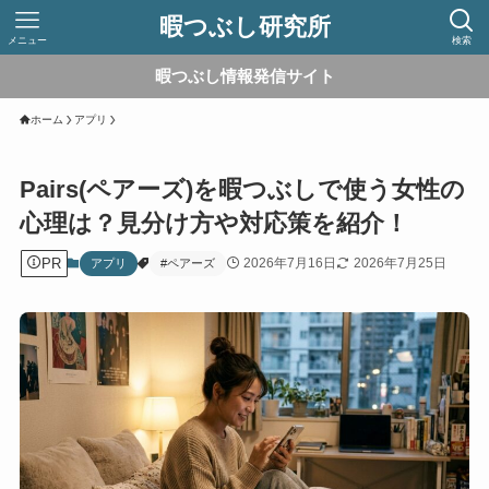
暇つぶし研究所
メニュー
検索
暇つぶし情報発信サイト
ホーム
アプリ
Pairs(ペアーズ)を暇つぶしで使う女性の
心理は？見分け方や対応策を紹介！
PR
2026年7月16日
2026年7月25日
アプリ
#ペアーズ