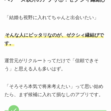
「結婚も視野に入れてちゃんと出会いたい」
そんな人にピッタリなのが、ゼクシィ縁結びで
す。
運営元がリクルートってだけで「信頼できそ
う」と思える人も多いはず。
「そろそろ本気で将来考えたい」って思い始め
たら、まず候補に入れて損なしのアプリです。