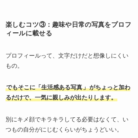
楽しむコツ③：趣味や日常の写真をプロフ
ィールに載せる
プロフィールって、文字だけだと想像しにくい
もの。
でもそこに「生活感ある写真
」
がちょっと加わ
るだけで、一気に親しみが出たりします。
別にキメ顔でキラキラしてる必要はなくて、い
つもの自分がにじむくらいがちょうどいい。