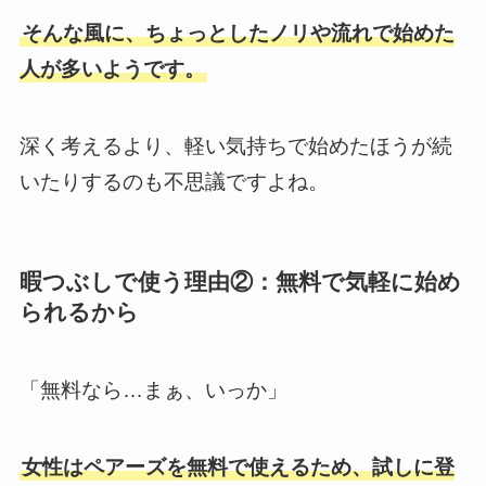
そんな風に、ちょっとしたノリや流れで始めた
人が多いようです。
深く考えるより、軽い気持ちで始めたほうが続
いたりするのも不思議ですよね。
暇つぶしで使う理由②：無料で気軽に始め
られるから
「無料なら…まぁ、いっか」
女性はペアーズを無料で使えるため、試しに登