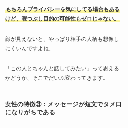
もちろんプライバシーを気にしてる場合もある
けど、暇つぶし目的の可能性もゼロじゃない。
顔が見えないと、やっぱり相手の人柄も想像し
にくいんですよね。
「この人とちゃんと話してみたい」って思える
かどうか、そこでだいぶ変わってきます。
女性の特徴③：メッセージが短文でタメ口
になりがちである