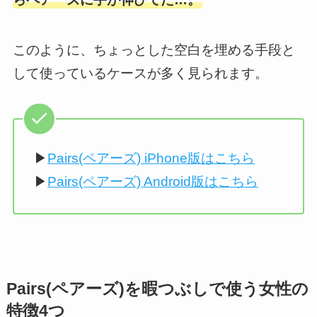
このように、ちょっとした空白を埋める手段と
して使っているケースが多く見られます。
▶
Pairs(ペアーズ) iPhone版はこちら
▶
Pairs(ペアーズ) Android版はこちら
Pairs(ペアーズ)を暇つぶしで使う女性の
特徴4つ