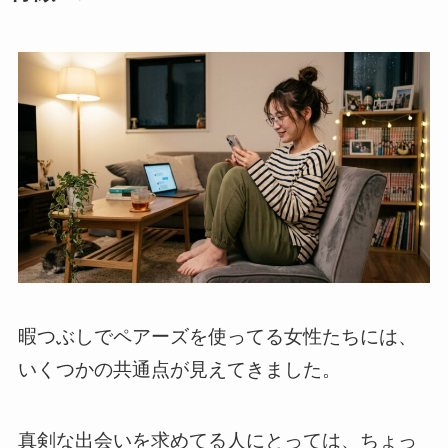
暇つぶしでペアーズを使ってる女性たちには、
いくつかの共通点が見えてきました。
真剣な出会いを求めてる人にとっては、ちょっ