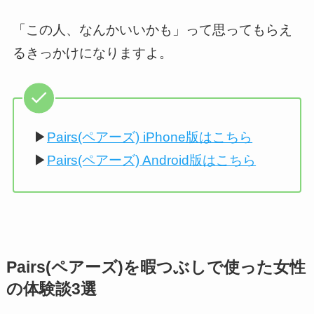
「この人、なんかいいかも」って思ってもらえ
るきっかけになりますよ。
▶
Pairs(ペアーズ) iPhone版はこちら
▶
Pairs(ペアーズ) Android版はこちら
Pairs(ペアーズ)を暇つぶしで使った女性
の体験談3選