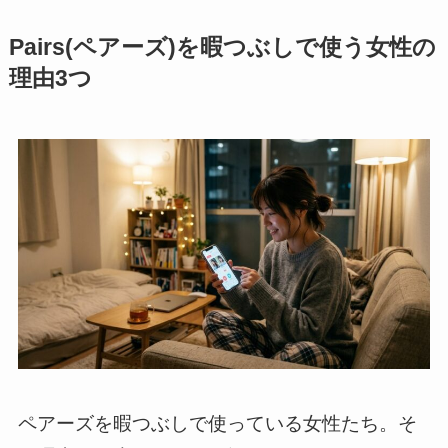
Pairs(ペアーズ)を暇つぶしで使う女性の
理由3つ
ペアーズを暇つぶしで使っている女性たち。そ