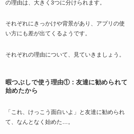
の理由は、大きく3つに分けられます。
それぞれにきっかけや背景があり、アプリの使
い方にも差が出てくるようです。
それぞれの理由について、見ていきましょう。
暇つぶしで使う理由①：友達に勧められて
始めたから
「これ、けっこう面白いよ」と友達に勧められ
て、なんとなく始めた…。