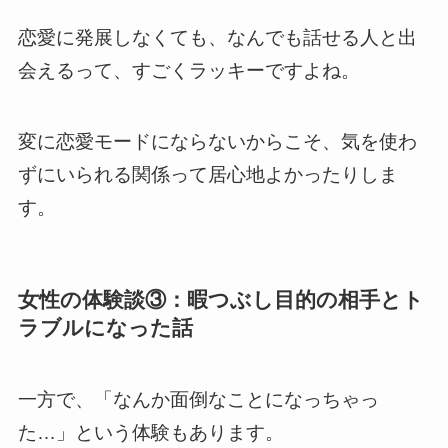
恋愛に発展しなくても、なんでも話せる人と出
会えるって、すごくラッキーですよね。
変に恋愛モードにならないからこそ、気を使わ
ずにいられる関係って居心地よかったりしま
す。
女性の体験談③：暇つぶし目的の相手とト
ラブルになった話
一方で、「なんか面倒なことになっちゃっ
た…」という体験もあります。