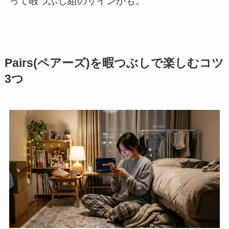
って暇つぶし組のサインかも。
Pairs(ペアーズ)を暇つぶしで楽しむコツ
3つ