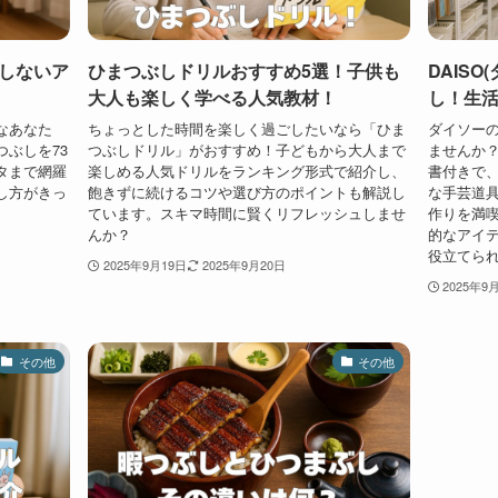
しないア
ひまつぶしドリルおすすめ5選！子供も
DAIS
大人も楽しく学べる人気教材！
し！生
なあなた
ちょっとした時間を楽しく過ごしたいなら「ひま
ダイソー
ぶしを73
つぶしドリル」がおすすめ！子どもから大人まで
ませんか？
タまで網羅
楽しめる人気ドリルをランキング形式で紹介し、
書付きで
し方がきっ
飽きずに続けるコツや選び方のポイントも解説し
な手芸道
ています。スキマ時間に賢くリフレッシュしませ
作りを満
んか？
的なアイ
役立てら
2025年9月19日
2025年9月20日
2025年9
その他
その他