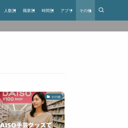
人数別
職業別
時間別
アプリ
その他
その他