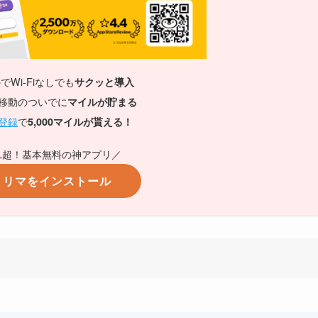
のでWi-Fiなしでも
サクッと導入
移動のついでに
マイルが貯まる
登録
で
5,000マイルが貰える！
万DL超！基本無料の神アプリ／
トリマをインストール