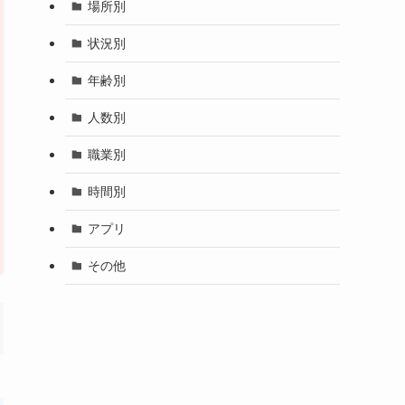
場所別
状況別
年齢別
人数別
職業別
時間別
アプリ
その他