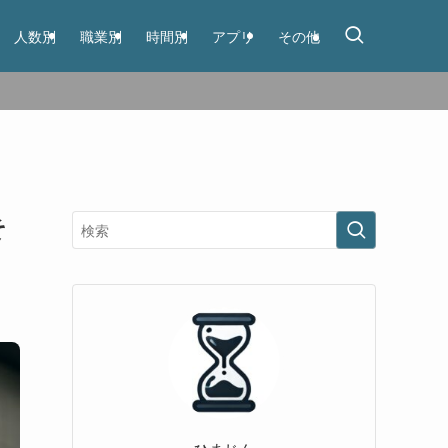
人数別
職業別
時間別
アプリ
その他
そ
ひまじん