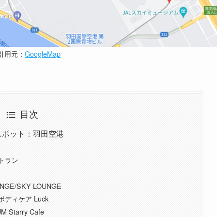
引用元：
GoogleMap
目次
ぶしスポット：羽田空港
トラン
E/SKY LOUNGE
ィケア Luck
tarry Cafe