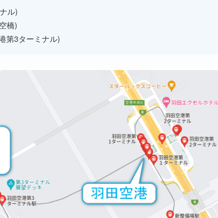
ナル)
天空橋)
港第3ターミナル)