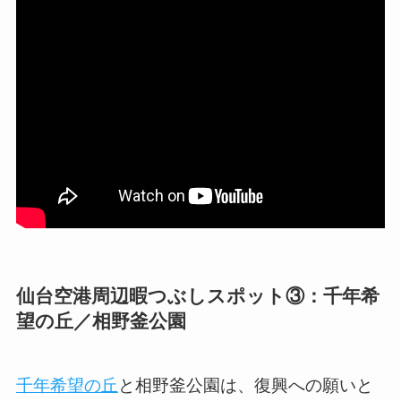
仙台空港周辺暇つぶしスポット③：千年希
望の丘／相野釜公園
千年希望の丘
と相野釜公園は、復興への願いと